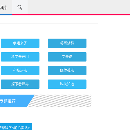
识库
学姐来了
榕哥烙科
科学开开门
文豪说
科技热点
媒体视点
媒眼看世界
科技知道
专题推荐
环球科学<前沿资讯>