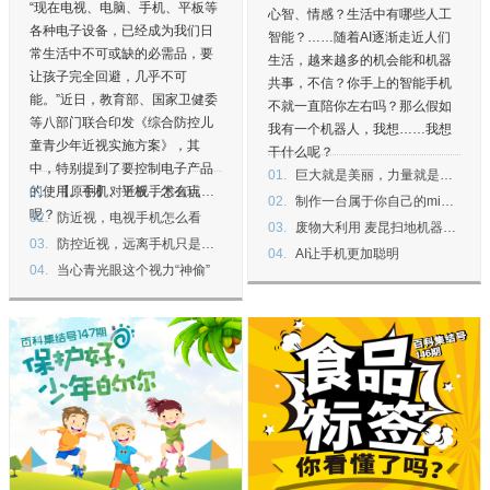
“现在电视、电脑、手机、平板等
心智、情感？生活中有哪些人工
各种电子设备，已经成为我们日
智能？……随着AI逐渐走近人们
常生活中不可或缺的必需品，要
生活，越来越多的机会能和机器
让孩子完全回避，几乎不可
共事，不信？你手上的智能手机
能。”近日，教育部、国家卫健委
不就一直陪你左右吗？那么假如
等八部门联合印发《综合防控儿
我有一个机器人，我想……我想
童青少年近视实施方案》，其
干什么呢？
中，特别提到了要控制电子产品
01.
巨大就是美丽，力量就是浪漫：巨型机器人的浪漫主义
的使用。手机、平板，怎么玩
01.
【原创】对近视手术有点动心？听听一位过来人的感受
02.
制作一台属于你自己的mini格斗机器人
呢？
02.
防近视，电视手机怎么看
03.
废物大利用 麦昆扫地机器人诞生记
03.
防控近视，远离手机只是第一步
04.
AI让手机更加聪明
04.
当心青光眼这个视力“神偷”