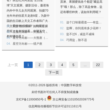
者》杂志社共同发起“生日星
淇淋、果脯蜜饯各个都是“藏盐高
球”天文观测、摄影活动，邀请海
手”哦！那么，除了高盐食物，盐
内外中华儿女共同观测、拍摄70
还有哪些种类，该如何利用呢？
光年外的恒星天龙座θ星，为新中
国的生日献上天文工作者和广大
01.
这个口味最霸道——有盐，任性！
天文爱好者的祝福！如何观星摄
01.
同赏“生日星球”，共庆七十华诞
02.
盐啊，你到底有多少花样！
星呢？先来找找看，仰望天空，
02.
星座方向标——大熊座（上）
03.
盐不过6，减盐不减味
都有哪些星？
03.
星空方向标——大熊座（下）
04.
巧用盐，除不适
04.
星空方向标——猎户座
上一页
1
2
3
4
5
...
22
下一页
©2011-
2026
版权所有：中国数字科技馆
未经书面许可任何人不得复制或镜像
京ICP备11000850号-1
京公网安备11010502039775号
信息网络传播视听节目许可证0111611号