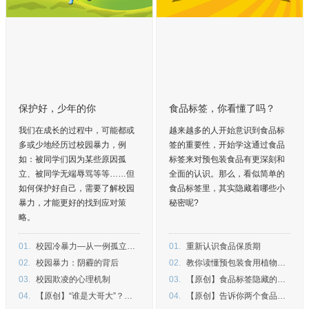
保护好，少年的你
食品标签，你看懂了吗？
我们在成长的过程中，可能都或
越来越多的人开始意识到食品标
多或少地经历过校园暴力，例
签的重要性，开始学这通过食品
如：被同学们因为某些原因孤
标签来对预包装食品有更深刻和
立、被同学无端辱骂等等……但
全面的认识。那么，看似简单的
如何保护好自己，需要了解校园
食品标签里，其实隐藏着哪些小
暴力，才能更好的找到应对策
秘密呢?
略。
01.
校园冷暴力—从一例孤立事件谈初中女生的教育
01.
重新认识食品保质期
02.
校园暴力：阴霾的背后
02.
教你读懂预包装食用植物油标签
03.
校园欺凌的心理机制
03.
【原创】食品标签隐藏的秘密
04.
【原创】“谁是大哥大”？校园霸凌的尽头在何方？
04.
【原创】告诉你两个食品标签的新知识，让你的饭桌谈资更国际化