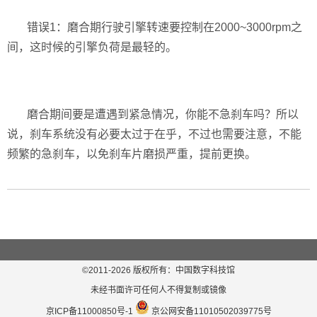
错误
1
：磨合期行驶引擎转速要控制在
2000~3000rpm
之
间，这时候的引擎负荷是最轻的。
磨合期间要是遭遇到紧急情况，你能不急刹车吗？所以
说，刹车系统没有必要太过于在乎，不过也需要注意，不能
频繁的急刹车，以免刹车片磨损严重，提前更换。
©2011-
2026
版权所有：中国数字科技馆
未经书面许可任何人不得复制或镜像
京ICP备11000850号-1
京公网安备11010502039775号