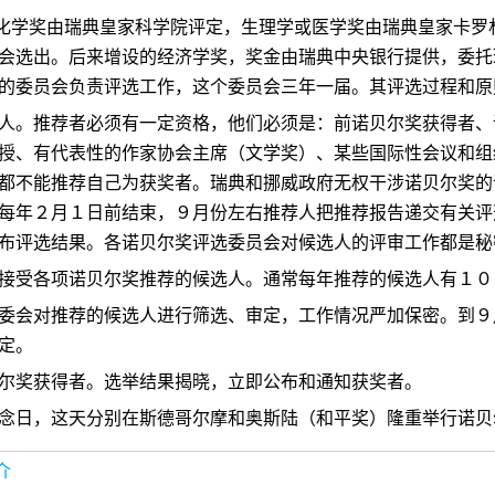
化学奖由瑞典皇家科学院评定，生理学或医学奖由瑞典皇家卡罗
会选出。后来增设的经济学奖，奖金由瑞典中央银行提供，委托
的委员会负责评选工作，这个委员会三年一届。其评选过程和原
人。推荐者必须有一定资格，他们必须是：前诺贝尔奖获得者、
授、有代表性的作家协会主席（文学奖）、某些国际性会议和组
都不能推荐自己为获奖者。瑞典和挪威政府无权干涉诺贝尔奖的
每年２月１日前结束，９月份左右推荐人把推荐报告递交有关评
布评选结果。各诺贝尔奖评选委员会对候选人的评审工作都是秘
接受各项诺贝尔奖推荐的候选人。通常每年推荐的候选人有１０
委会对推荐的候选人进行筛选、审定，工作情况严加保密。到９
定。
尔奖获得者。选举结果揭晓，立即公布和通知获奖者。
念日，这天分别在斯德哥尔摩和奥斯陆（和平奖）隆重举行诺贝
介