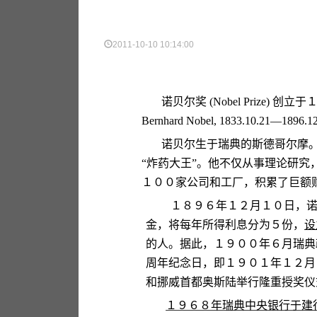
2011-10-10 10:14:00
诺贝尔奖
(Nobel Prize)
创立于
Bernhard Nobel, 1833.10.21—1896.1
诺贝尔生于瑞典的斯德哥尔摩
“
炸药大王
”
。他不仅从事理论研究
１００家公司和工厂，积累了巨额
１８９６年１２月１０日，
金，将每年所得利息分为５份，
设
的人。据此，１９００年６月瑞典
周年纪念日，即１９０１年１２月
和挪威首都奥斯陆举行隆重授奖仪
１９６８年瑞典中央银行于建