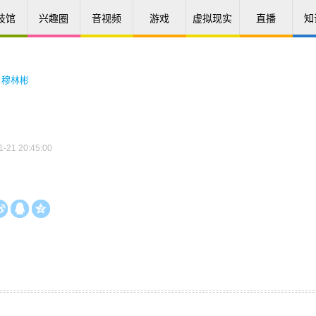
技馆
兴趣圈
音视频
游戏
虚拟现实
直播
知
>
穆林彬
21 20:45:00