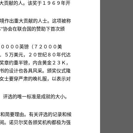
大贡献的人。该奖于１９６９年开
境作出重大贡献的人士。这项被称
体
”
协会在联合国的赞助下首次颁
３００００英镑（７２０００美
．５万美元，２０世纪８０年代达
奖章约重半镑，内含黄金２３Ｋ，
书的设计也各具风采。颁奖仪式隆
女士要穿严肃的晚礼服，以表示对
，评选的唯一标准是成就的大小。
名和简要理由。有关评选的记录和候
阅。诺贝尔奖各颁奖机构都极为强