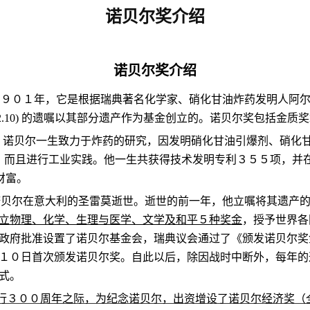
诺贝尔奖介绍
诺贝尔奖介绍
１９０１年，它是根据瑞典著名化学家、硝化甘油炸药发明人阿
2.10)
的遗嘱以其部分遗产作为基金创立的。诺贝尔奖包括金质奖
。诺贝尔一生致力于炸药的研究，因发明硝化甘油引爆剂、硝化
，而且进行工业实践。他一生共获得技术发明专利３５５项，并
财富。
诺贝尔在意大利的圣雷莫逝世。逝世的前一年，他立嘱将其遗产
立物理、化学、生理与医学、文学及和平５种奖金
，授予世界各
政府批准设置了诺贝尔基金会，瑞典议会通过了《颁发诺贝尔奖
１０日首次颁发诺贝尔奖。自此以后，除因战时中断外，每年的
式。
行３００周年之际，为纪念诺贝尔，出资增设了诺贝尔经济奖（