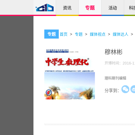
@
资讯
专题
活动
科
专题
首页
>
专题
>
媒体视点
>
媒体达人
穆林彬
开博时间：2016-11-
理科期刊编辑
分享到：