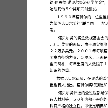
德
·
伯恩德
·
诺贝尔经济科学奖金
”
，
始与其他５个奖项同时颁发。
１９９０年诺贝尔的一位重侄
为绿色诺贝尔奖的
“
联合国
——
地
发。
诺贝尔奖的奖金数视基金会
元）。奖金的面值，由于通货膨胀
２２万多美元。２００１年每项诺
奖章直径约为６．５厘米，正面是
重而简朴，每年出席的人数限于１
知识的尊重。
根据诺贝尔遗嘱，在评选的整
但也有人指出，诺贝尔奖特别是和
诺贝尔奖评选的全过程都是
选人材料等，５０年内都不得向外
调其严格的独立性。即便是瑞典和