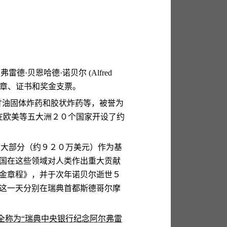
尔弗雷德
·
贝恩哈德
·
诺贝尔
(Alfred
章、证书和奖金支票。
甘油固体炸药和胶状炸药等，被誉为
在欧美等五大洲２０个国家开设了约
的大部分（约９２０万美元）作为基
国在这些领域对人类作出重大贡献
金章程》，并于次年诺贝尔逝世５
这一天分别在瑞典首都斯德哥尔摩
全称为
“
瑞典中央银行纪念阿尔弗雷