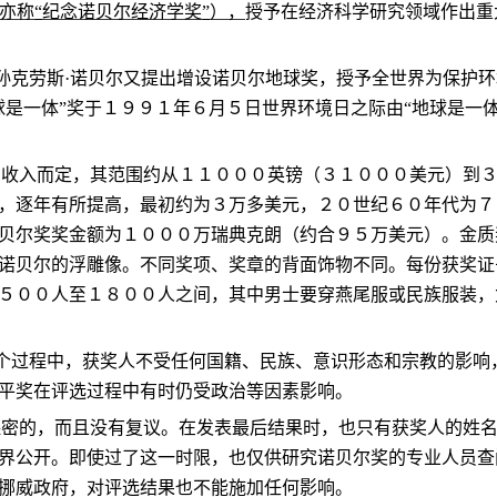
亦称
“
纪念诺贝尔经济学奖
”
），
授予在经济科学研究领域作出重
孙克劳斯
·
诺贝尔又提出增设诺贝尔地球奖，授予全世界为保护环
球是一体
”
奖于１９９１年６月５日世界环境日之际由
“
地球是一
的收入而定，其范围约从１１０００英镑（３１０００美元）到
，逐年有所提高，最初约为３万多美元，２０世纪６０年代为７
贝尔奖奖金额为１０００万瑞典克朗（约合９５万美元）。金质
诺贝尔的浮雕像。不同奖项、奖章的背面饰物不同。每份获奖证
５００人至１８００人之间，其中男士要穿燕尾服或民族服装，
个过程中，获奖人不受任何国籍、民族、意识形态和宗教的影响
平奖在评选过程中有时仍受政治等因素影响。
保密的，而且没有复议。在发表最后结果时，也只有获奖人的姓
界公开。即使过了这一时限，也仅供研究诺贝尔奖的专业人员查
挪威政府，对评选结果也不能施加任何影响。