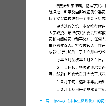
遵照诺贝尔遗嘱，物理学奖和
院评定，和平奖由挪威诺贝尔委员
每个授奖单位设有一个由５人组成
——
评选过程的第一步是推荐候选
大学教授、诺贝尔奖评委会特邀教
员和内阁成员（和平奖）。任何人
推荐的候选人。推荐候选人工作在
成就进行讨论后，于１０月中旬公
——
每年９月至次年１月３１日，
——
２月１日起，各项诺贝尔奖评
定，然后由评委会召开大会正式决
——
１０月中旬，选出本年度诺贝
——
１２月１０日是诺贝尔逝世纪
上一篇：
穆林彬 《中学生数理化》 的简