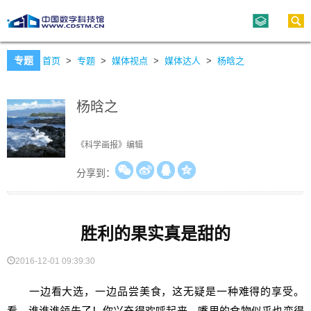
专题
首页
>
专题
>
媒体视点
>
媒体达人
>
杨晗之
杨晗之
《科学画报》编辑
分享到：
胜利的果实真是甜的
2016-12-01 09:39:30
一边看大选，一边品尝美食，这无疑是一种难得的享受。
看，谁谁谁领先了！你兴奋得欢呼起来，嘴里的食物似乎也变得