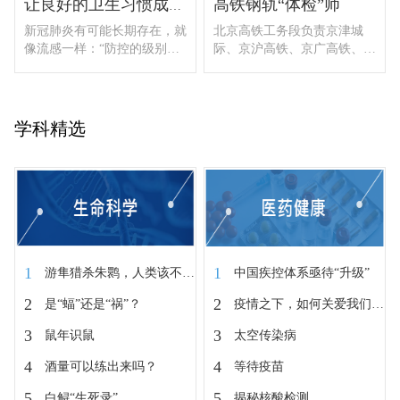
高铁钢轨“体检”师
让良好的卫生习惯成为战“疫”的宝...
新冠肺炎有可能长期存在，就
北京高铁工务段负责京津城
像流感一样：“防控的级别可
际、京沪高铁、京广高铁、津
以改变，但防控的意识需要保
秦高铁四条高铁线路的基础设
持”。
备养护维修。
学科精选
1
1
游隼猎杀朱鹮，人类该不该出手相助？
中国疾控体系亟待“升级”
2
2
是“蝠”还是“祸”？
疫情之下，如何关爱我们的肺？
3
3
鼠年识鼠
太空传染病
4
4
酒量可以练出来吗？
等待疫苗
5
5
白鲟“生死录”
揭秘核酸检测