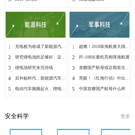
1
1
充电桩为啥成了新能源汽车发展“拦...
超燃！2018珠海航展大国重器惊艳亮相
2
2
研究锂电池的足够好、足够老的诺奖得主
歼-10B矢量机亮相珠海航展
3
3
锂电池研究未完待续
首艘国产航母或近期首次海试
4
4
后补贴时代，新能源汽车路在何方？
亮眼！《红海行动》中出镜的军事“...
5
5
电动汽车频频起火，锂电池能量“赌局”
中国首艘国产航母什么样
安全科学
更多