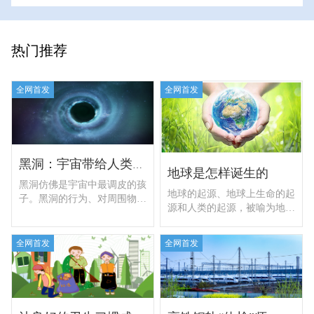
热门推荐
全网首发
全网首发
黑洞：宇宙带给人类的奇妙信物
地球是怎样诞生的
黑洞仿佛是宇宙中最调皮的孩
地球的起源、地球上生命的起
子。黑洞的行为、对周围物质
源和人类的起源，被喻为地球
的影响、背后的物理学原理，
科学的三大难题。尤其是地球
比任何科幻小说都更离奇古怪
的起源，长期以来信奉上帝创
和令人费解。
全网首发
全网首发
造世界的宗教观念，哥白尼、
伽俐略、凯普勒和牛顿等人的
发现彻底推翻了神创说，之后
开始出现各种关于地球和太阳
系起源的假说。