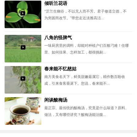
倾听兰花语
“芷兰生幽谷，不以无人而不芳。君子修道立德，不
为穷困而改节。”带您走近淡雅高洁...
八角的怪脾气
一味厨房里的调料，却能对种植户们百般刁难！住哪
里、如何挂果、怎样加工，都很挑剔...
春来能不忆慈姑
南方美食名天下，鲜美甜嫩最属它，精作数百盼收
成，引来食客垂涎下。您说，春来能不...
闲谈酸梅汤
最正宗、最传统的酸梅汤，究竟是什么味道？原料、
做法，又有哪些讲究？酸梅汤能治腹...