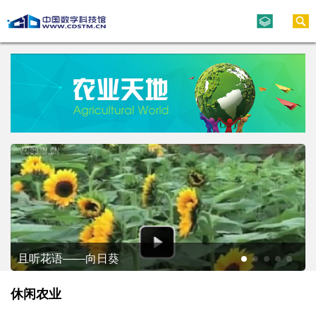
且听花语——向日葵
休闲农业