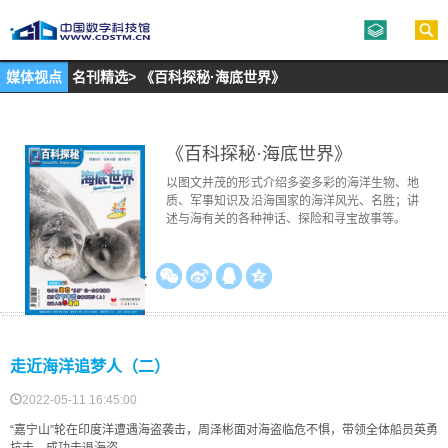
媒体视点
名刊精选
>
《百科探秘·海底世界》
《百科探秘·海底世界》
以图文并茂的形式介绍多姿多彩的海洋生物、地
质、军事知识及沿海国家的海洋风光、名胜；讲
述与海有关的各种神话、探险和寻宝故事等。
分享到：
走近海洋追梦人（二）
2022-05-11 16:45:00
“嘉宁山”轮在印度洋遭遇海盗袭击，周泽彬面对海盗临危不惧，带领全体船员英勇