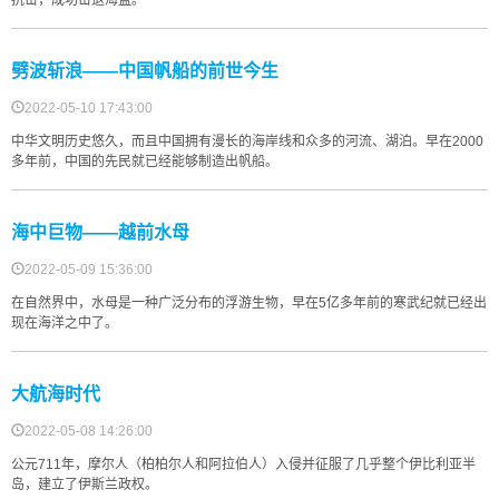
抗击，成功击退海盗。
劈波斩浪——中国帆船的前世今生
2022-05-10 17:43:00
中华文明历史悠久，而且中国拥有漫长的海岸线和众多的河流、湖泊。早在2000
多年前，中国的先民就已经能够制造出帆船。
海中巨物——越前水母
2022-05-09 15:36:00
在自然界中，水母是一种广泛分布的浮游生物，早在5亿多年前的寒武纪就已经出
现在海洋之中了。
大航海时代
2022-05-08 14:26:00
公元711年，摩尔人（柏柏尔人和阿拉伯人）入侵并征服了几乎整个伊比利亚半
岛，建立了伊斯兰政权。