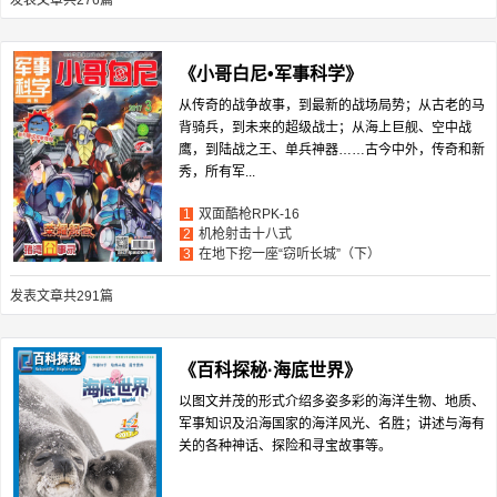
发表文章共276篇
《小哥白尼•军事科学》
从传奇的战争故事，到最新的战场局势；从古老的马
背骑兵，到未来的超级战士；从海上巨舰、空中战
鹰，到陆战之王、单兵神器……古今中外，传奇和新
秀，所有军...
双面酷枪RPK-16
1
机枪射击十八式
2
在地下挖一座“窃听长城”（下）
3
发表文章共291篇
《百科探秘·海底世界》
以图文并茂的形式介绍多姿多彩的海洋生物、地质、
军事知识及沿海国家的海洋风光、名胜；讲述与海有
关的各种神话、探险和寻宝故事等。