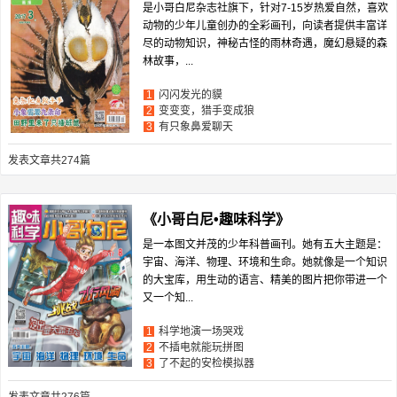
是小哥白尼杂志社旗下，针对7-15岁热爱自然，喜欢
动物的少年儿童创办的全彩画刊，向读者提供丰富详
尽的动物知识，神秘古怪的雨林奇遇，魔幻悬疑的森
林故事，...
闪闪发光的貘
1
变变变，猎手变成狼
2
有只象鼻爱聊天
3
发表文章共274篇
《小哥白尼•趣味科学》
是一本图文并茂的少年科普画刊。她有五大主题是：
宇宙、海洋、物理、环境和生命。她就像是一个知识
的大宝库，用生动的语言、精美的图片把你带进一个
又一个知...
科学地演一场哭戏
1
不插电就能玩拼图
2
了不起的安检模拟器
3