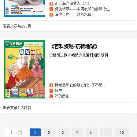
走近海洋追梦人（二）
1
劈波斩浪——中国帆船的前世今生
2
海中巨物——越前水母
3
发表文章共293篇
《百科探秘·玩转地球》
全版引进欧洲畅销少儿百科知识期刊
绿老鼠和它的朋友们：了不起...
1
特产
2
鸡的历史
3
发表文章共247篇
上一页
1
2
3
4
5
...
13