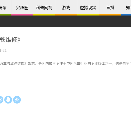
技馆
兴趣圈
科普网视
游戏
虚拟现实
直播
知
驶维修》
-21
的《汽车与驾驶维修》杂志，是国内最早专注于中国汽车行业的专业媒体之一，也是最早