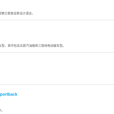
雪佛兰家族全新设计语言。
车型，其中包含五款汽油版和三款纯电动版车型。
ortback
上市。