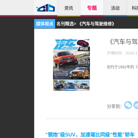
资讯
专题
活动
科
媒体视点
名刊精选
>
《汽车与驾驶维修》
《汽车与驾
开博时间：2016-11
创刊于1992年
分享到：
“钢炮”级SUV，加速堪比同级“性能”轿车