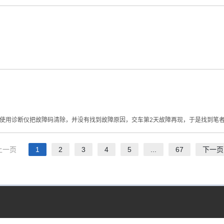
使用诊断仪把故障码清除，并没有找到故障原因，交车第2天故障再现，于是找到笔
上一页
1
2
3
4
5
...
67
下一页