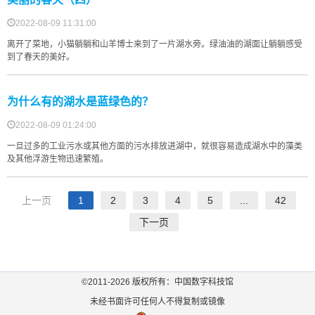
2022-08-09 11:31:00
离开了菜地，小猫躺躺和山羊博士来到了一片湖水旁。绿油油的湖面让躺躺感受
到了春天的美好。
为什么有的湖水是蓝绿色的？
2022-08-09 01:24:00
一旦过多的工业污水或其他方面的污水排放进湖中，就很容易造成湖水中的藻类
及其他浮游生物迅速繁殖。
上一页
1
2
3
4
5
...
42
下一页
©2011-
2026
版权所有：中国数字科技馆
未经书面许可任何人不得复制或镜像