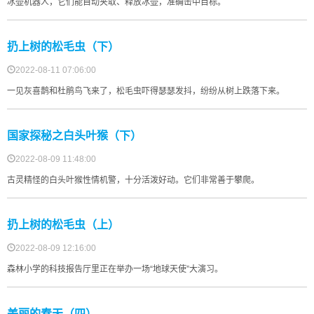
冰壶机器人，它们能自动夹取、释放冰壶，准确击中目标。
扔上树的松毛虫（下）
2022-08-11 07:06:00
一见灰喜鹊和杜鹃鸟飞来了，松毛虫吓得瑟瑟发抖，纷纷从树上跌落下来。
国家探秘之白头叶猴（下）
2022-08-09 11:48:00
古灵精怪的白头叶猴性情机警，十分活泼好动。它们非常善于攀爬。
扔上树的松毛虫（上）
2022-08-09 12:16:00
森林小学的科技报告厅里正在举办一场“地球天使”大演习。
美丽的春天（四）