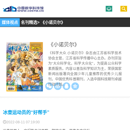
媒体视点
名刊精选
>
《小诺贝尔》
《小诺贝尔》
《科学大众.小诺贝尔》杂志由江苏省科学技术
协会主管，江苏省科学传播中心主办。办刊宗旨
为“大众科学化，科学大众化”，为提高公众科学
素质服务。内容以普及科学知识为主，荣获国家
新闻出版署向全国少年儿童推荐的优秀少儿报
刊，中国优秀科普期刊，入选中国科技期刊卓越
行动计划。
分享到：
冰壶运动员的“好帮手”
2022-08-11 07:19:00