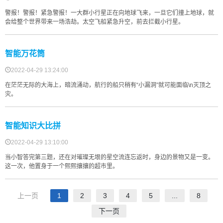
警报！警报！紧急警报！一大群小行星正在向地球飞来，一旦它们撞上地球，就
会给整个世界带来一场浩劫。太空飞船紧急升空，前去拦截小行星。
智能万花筒
2022-04-29 13:24:00
在茫茫无际的大海上，暗流涌动，航行的船只稍有“小漏洞”就可能面临\n灭顶之
灾。
智能知识大比拼
2022-04-29 13:10:00
当小智答完第三题，还在对璀璨无垠的星空流连忘返时，身边的景物又是一变。
这一次，他置身于一个熙熙攘攘的超市里。
上一页
1
2
3
4
5
...
8
下一页