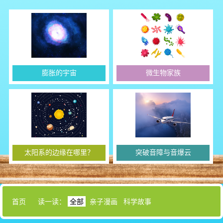
膨胀的宇宙
微生物家族
太阳系的边缘在哪里？
突破音障与音爆云
首页
读一读：
全部
亲子漫画
科学故事