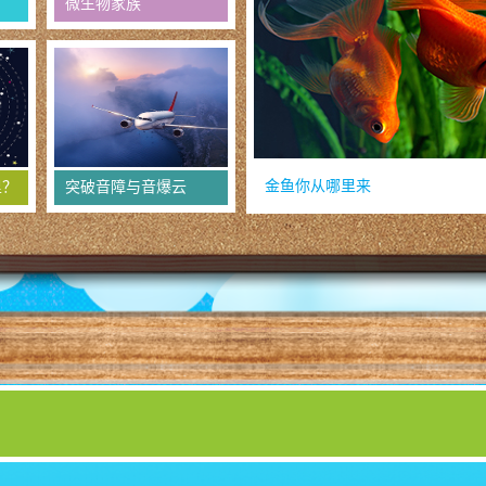
微生物家族
金鱼你从哪里来
里？
突破音障与音爆云