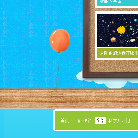
膨胀的宇宙
太阳系的边缘在哪
首页
听一听：
全部
科学开开门