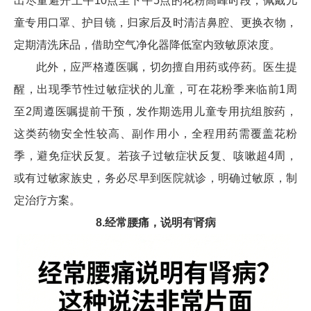
出尽量避开上午10点至下午5点的花粉高峰时段，佩戴儿
童专用口罩、护目镜，归家后及时清洁鼻腔、更换衣物，
定期清洗床品，借助空气净化器降低室内致敏原浓度。
此外，应严格遵医嘱，切勿擅自用药或停药。医生提
醒，出现季节性过敏症状的儿童，可在花粉季来临前1周
至2周遵医嘱提前干预，发作期选用儿童专用抗组胺药，
这类药物安全性较高、副作用小，全程用药需覆盖花粉
季，避免症状反复。若孩子过敏症状反复、咳嗽超4周，
或有过敏家族史，务必尽早到医院就诊，明确过敏原，制
定治疗方案。
8.经常腰痛，说明有肾病