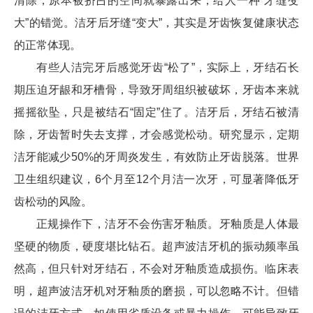
清除，原本被挤占的空间就暴露出来，给人一种“牙缝变
大”的错觉。洁牙后牙缝“变大”，其实是牙齿恢复健康状态
的正常体现。
有些人洁完牙后感觉牙齿“松了”，实际上，牙结石长
期压迫牙龈和牙槽骨，导致牙周组织被破坏，牙齿本来就
摇摇欲坠，只是被结石“固定”住了。洁牙后，牙结石被清
除，牙齿暂时失去支撑，才会感觉松动。研究显示，定期
洁牙能减少50%的牙周炎发生，有效防止牙齿脱落。世界
卫生组织建议，6个月至12个月洁一次牙，可显著降低牙
齿松动的风险。
正规操作下，洁牙不会伤害牙釉质。牙釉质是人体最
坚硬的物质，硬度堪比钻石。超声波洁牙机的振动频率虽
然高，但只针对牙结石，不会对牙釉质造成损伤。临床表
明，超声波洁牙机对牙釉质的磨损，可以忽略不计。但错