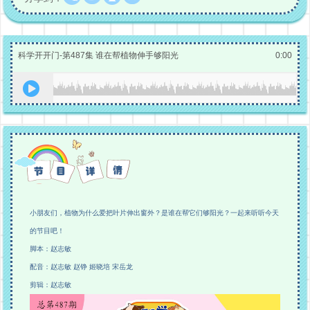
科学开开门-第487集 谁在帮植物伸手够阳光
0:00
小朋友们，植物为什么爱把叶片伸出窗外？是谁在帮它们够阳光？一起来听听今天
的节目吧！
脚本：赵志敏
配音：赵志敏 赵铮 姬晓培 宋岳龙
剪辑：赵志敏